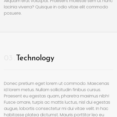
Aliquam erat volutpat. Praesent molestie sem ut nunc
lacinia viverra? Quisque in odio vitae elit commodo
posuere.
03
Technology
Donec pretium eget lorem ut commodo. Maecenas
id lorem metus. Nullam sollicitudin finibus cursus.
Praesent eu egestas quam, pharetra maximus nibh!
Fusce ornare, turpis ac mattis luctus, nisl dui egestas
augue, lobortis consectetur mi dui vitae velit. In hac
habitasse platea dictumst. Mauris porttitor leo eu